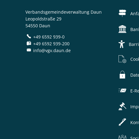
Verbandsgemeindeverwaltung Daun
Anf
Leopoldstraße 29
54550 Daun
Ban
+49 6592 939-0
+49 6592 939-200
Barri
info@vgv.daun.de
Coo
Dat
E-R
Imp
Kon
Soc