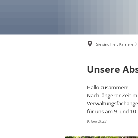
Not- und Bereitschaftsdienste
Ver
Online-Dienste und Formulare
Rentenberatung
Sie sind hier:
Karriere
Schiedsperson
Unsere Ab
Standesamt
Ver- und Entsorgung
Hallo zusammen!
Nach längerer Zeit m
Kinder, Jugend und Freizeit
Verwaltungsfachanges
für uns am 9. und 10
Tourismus und Kultur
9. Juni 2023