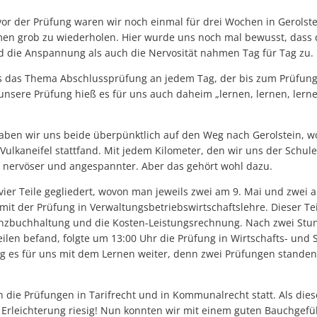
vor der Prüfung waren wir noch einmal für drei Wochen in Gerolste
en grob zu wiederholen. Hier wurde uns noch mal bewusst, dass 
d die Anspannung als auch die Nervosität nahmen Tag für Tag zu.
s das Thema Abschlussprüfung an jedem Tag, der bis zum Prüfungs
unsere Prüfung hieß es für uns auch daheim „lernen, lernen, lerne
ben wir uns beide überpünktlich auf den Weg nach Gerolstein, w
Vulkaneifel stattfand. Mit jedem Kilometer, den wir uns der Schul
 nervöser und angespannter. Aber das gehört wohl dazu.
vier Teile gegliedert, wovon man jeweils zwei am 9. Mai und zwei 
 mit der Prüfung in Verwaltungsbetriebswirtschaftslehre. Dieser Te
anzbuchhaltung und die Kosten-Leistungsrechnung. Nach zwei Stu
ilen befand, folgte um 13:00 Uhr die Prüfung in Wirtschafts- und
 es für uns mit dem Lernen weiter, denn zwei Prüfungen standen
 die Prüfungen in Tarifrecht und in Kommunalrecht statt. Als die
 Erleichterung riesig! Nun konnten wir mit einem guten Bauchgefü