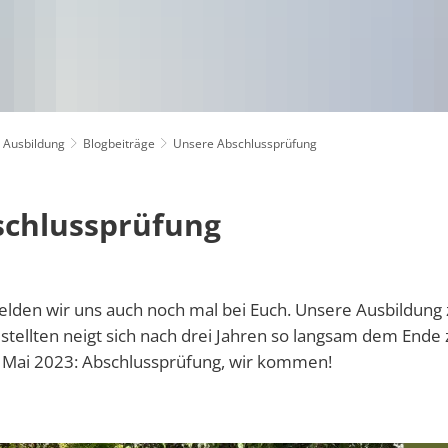
Klimaschutz
bandsgemeinde Daun
Newsletter
Kommunaler Klimapakt
Formulare
Projekte
Online-Dienste
Regionale 
Ausbildung
Blogbeiträge
Unsere Abschlussprüfung
Resiliente D
schlussprüfung
Änderung des Geschlechtseintrags und der 
Seniorenbea
Eheschließungen
Wasserzählerstand online melden
VereinsKom
Sterbefälle
Störung Wasserentsorgung
elden wir uns auch noch mal bei Euch. Unsere Ausbildung
Jugendpflege
tellten neigt sich nach drei Jahren so langsam dem Ende 
Störung Wasserversorgung
Kindertagesstätten
Kulturelles
. Mai 2023: Abschlussprüfung, wir kommen!
Schulen
Tourismus
Gästebeitra
Turnhallen, Sportstätten und Freizeiteinrich