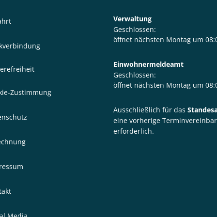
Verwaltung
ahrt
Klicken, um weitere Öffnungs- 
Geschlossen:
öffnet nächsten Montag um 08:
kverbindung
Einwohnermeldeamt
erefreiheit
Klicken, um weitere Öffnungs- 
Geschlossen:
öffnet nächsten Montag um 08:
kie-Zustimmung
Ausschließlich für das
Standes
enschutz
eine vorherige Terminvereinba
erforderlich.
echnung
ressum
takt
ial Media