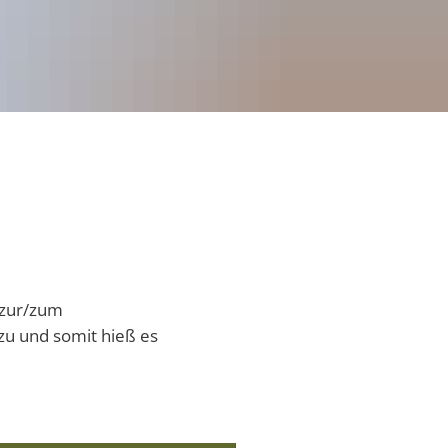
Zusammenarbeit
örfer
Vornamen
uftragte
pass VG Daun
 zur/zum
zu und somit hieß es
g
tungen