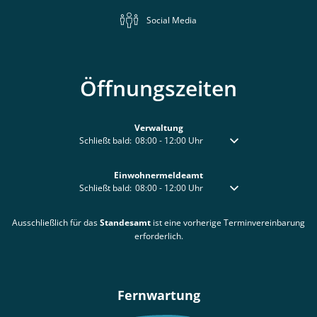
Social Media
Öffnungszeiten
Verwaltung
Klicken, um weitere Öffnungs- oder Schließzeiten auszublen
Schließt bald:
08:00
-
12:00
Uhr
Von 08:00 bis 12:00 Uhr
Einwohnermeldeamt
Klicken, um weitere Öffnungs- oder Schließzeiten auszublen
Schließt bald:
08:00
-
12:00
Uhr
Von 08:00 bis 12:00 Uhr
Ausschließlich für das
Standesamt
ist eine vorherige Terminvereinbarung
erforderlich.
Fernwartung