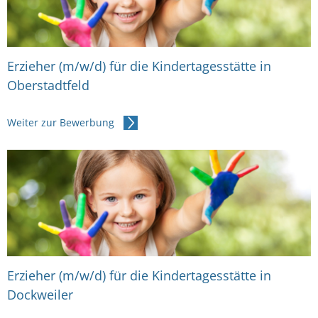
Online-Dienste und Formulare
Projekte
Rentenberatung
Regionale Zusammenarbeit
Erzieher (m/w/d) für die Kindertagesstätte in
Schiedsperson
Oberstadtfeld
Resiliente Dörfer
Standesamt
Seniorenbeauftragte
Weiter zur Bewerbung
Ver- und Entsorgung
VereinsKompass VG Daun
Kinder, Jugend und Freizeit
Tourismus und Kultur
Erzieher (m/w/d) für die Kindertagesstätte in
Dockweiler