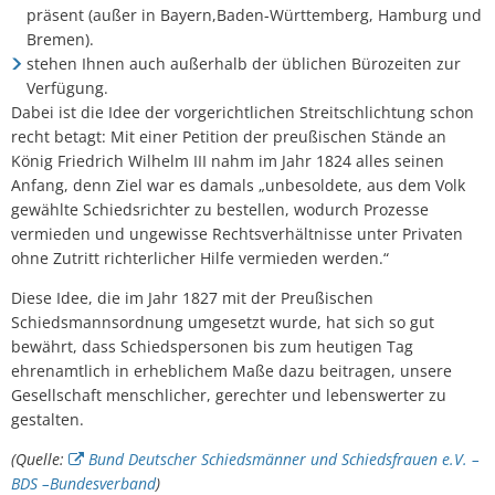
Online-Dienste und Formulare
präsent (außer in Bayern,Baden-Württemberg, Hamburg und
Projekte
Bremen).
Rentenberatung
stehen Ihnen auch außerhalb der üblichen Bürozeiten zur
Regionale Zusammenarbeit
Verfügung.
Schiedsperson
Dabei ist die Idee der vorgerichtlichen Streitschlichtung schon
Resiliente Dörfer
recht betagt: Mit einer Petition der preußischen Stände an
König Friedrich Wilhelm III nahm im Jahr 1824 alles seinen
Standesamt
Anfang, denn Ziel war es damals „unbesoldete, aus dem Volk
Seniorenbeauftragte
gewählte Schiedsrichter zu bestellen, wodurch Prozesse
Ver- und Entsorgung
vermieden und ungewisse Rechtsverhältnisse unter Privaten
VereinsKompass VG Daun
ohne Zutritt richterlicher Hilfe vermieden werden.“
Kinder, Jugend und Freizeit
Diese Idee, die im Jahr 1827 mit der Preußischen
Tourismus und Kultur
Schiedsmannsordnung umgesetzt wurde, hat sich so gut
bewährt, dass Schiedspersonen bis zum heutigen Tag
ehrenamtlich in erheblichem Maße dazu beitragen, unsere
Gesellschaft menschlicher, gerechter und lebenswerter zu
gestalten.
(Quelle:
Bund Deutscher Schiedsmänner und Schiedsfrauen e.V. –
BDS –Bundesverband
)