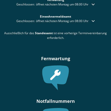
Klicken, um weitere Öffnungs- oder Schließzeiten auszublenden
Geschlossen:
öffnet nächsten Montag um 08:00 Uhr
Einwohnermeldeamt
Klicken, um weitere Öffnungs- oder Schließzeiten auszublenden
Geschlossen:
öffnet nächsten Montag um 08:00 Uhr
Ausschließlich für das
Standesamt
ist eine vorherige Terminvereinbarung
erforderlich.
Fernwartung
Notfallnummern