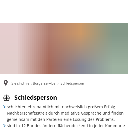
AKTUELLES
BÜRGERSERVICE
RATHAUS UND GEMEINDEN
POLITIK
DER WEGE-PROZESS
KARRIERE
Ausschreibungen
Bauen und Wohnen
Grußwort Bürgermeister
Bür
Aktuelles
Ausb
Fundbüro
Bürgerstiftung Gesunde Verbandsgemeinde Dau
Leistungen A - Z
Gr
Bürger für Bürger e. V.
Stel
Mitteilungsblatt
Einwohnermeldeamt
Mitarbeiter A - Z
Rat
Dauner Thesen
Stel
Öffentliche Bekanntmachungen
Feuerwehren
Organigramm
Sa
Die Vision
Über
Sie sind hier:
Bürgerservice
Schiedsperson
Pressemeldungen
Gesundheitseinrichtungen
Statistiken
Wa
Downloads
Schiedsperson
Schiedsperson
Klima und Umwelt
Unsere Ortsgemeinden
Wir
schlichten ehrenamtlich mit nachweislich großem Erfolg
Erklärfilm
Nachbarschaftsstreit durch mediative Gespräche und finden
Not- und Bereitschaftsdienste
Verbandsgemeinde Daun
gemeinsam mit den Parteien eine Lösung des Problems.
Newsletter
sind in 12 Bundesländern flächendeckend in jeder Kommune