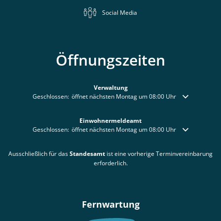
Social Media
Öffnungszeiten
Verwaltung
Klicken, um weitere Öffnungs- oder Schließzeiten auszublenden
Geschlossen:
öffnet nächsten Montag um 08:00 Uhr
Einwohnermeldeamt
Klicken, um weitere Öffnungs- oder Schließzeiten auszublenden
Geschlossen:
öffnet nächsten Montag um 08:00 Uhr
Ausschließlich für das
Standesamt
ist eine vorherige Terminvereinbarung
erforderlich.
Fernwartung