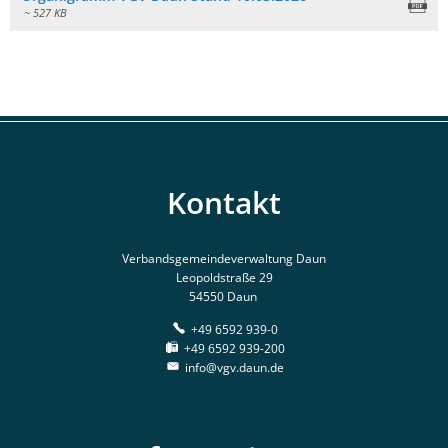
Online-Dienste und Formulare
~ 527 KB
Projekte
Rentenberatung
Regionale Zusammenarbeit
Schiedsperson
Resiliente Dörfer
Standesamt
Seniorenbeauftragte
Kontakt
Ver- und Entsorgung
VereinsKompass VG Daun
Kinder, Jugend und Freizeit
Verbandsgemeindeverwaltung Daun
Leopoldstraße 29
Tourismus und Kultur
54550 Daun
+49 6592 939-0
+49 6592 939-200
info@vgv.daun.de