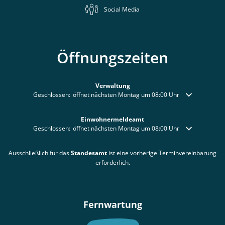
Social Media
Öffnungszeiten
Verwaltung
Klicken, um weitere Öffnungs- oder Schließzeiten auszublenden
Geschlossen:
öffnet nächsten Montag um 08:00 Uhr
Einwohnermeldeamt
Klicken, um weitere Öffnungs- oder Schließzeiten auszublenden
Geschlossen:
öffnet nächsten Montag um 08:00 Uhr
Ausschließlich für das
Standesamt
ist eine vorherige Terminvereinbarung
erforderlich.
Fernwartung