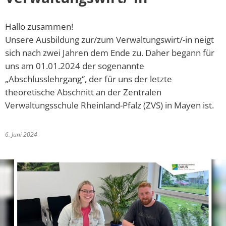
Online-Dienste und Formulare
Projekte
Hallo zusammen!
Rentenberatung
Regionale Zusammenarbeit
Unsere Ausbildung zur/zum Verwaltungswirt/-in neigt
Schiedsperson
sich nach zwei Jahren dem Ende zu. Daher begann für
Resiliente Dörfer
uns am 01.01.2024 der sogenannte
Standesamt
„Abschlusslehrgang“, der für uns der letzte
Seniorenbeauftragte
theoretische Abschnitt an der Zentralen
Ver- und Entsorgung
Verwaltungsschule Rheinland-Pfalz (ZVS) in Mayen ist.
VereinsKompass VG Daun
Kinder, Jugend und Freizeit
6. Juni 2024
Tourismus und Kultur