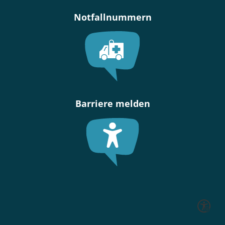
Notfallnummern
Barriere melden
Seite ein