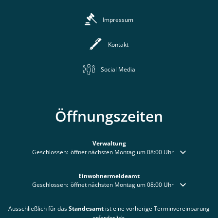
Impressum
Kontakt
Social Media
Öffnungszeiten
Verwaltung
Klicken, um weitere Öffnungs- oder Schließzeiten auszublenden
Geschlossen:
öffnet nächsten Montag um 08:00 Uhr
Einwohnermeldeamt
Klicken, um weitere Öffnungs- oder Schließzeiten auszublenden
Geschlossen:
öffnet nächsten Montag um 08:00 Uhr
Ausschließlich für das
Standesamt
ist eine vorherige Terminvereinbarung
erforderlich.