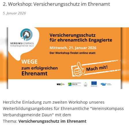
Online-Dienste und Formulare
2. Workshop: Versicherungsschutz im Ehrenamt
Projekte
5. Januar 2026
Rentenberatung
Regionale Zusammenarbeit
Schiedsperson
Resiliente Dörfer
Standesamt
Seniorenbeauftragte
Ver- und Entsorgung
VereinsKompass VG Daun
Kinder, Jugend und Freizeit
Tourismus und Kultur
Herzliche Einladung zum zweiten Workshop unseres
Weiterbildungsangebotes für Ehrenamtliche "VereinsKompass
Verbandsgemeinde Daun" mit dem
Thema:
Versicherungsschutz im Ehrenamt