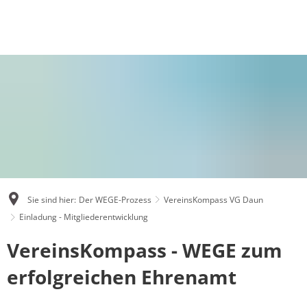
AKTUELLES
BÜRGERSERVICE
RATHAUS UND GEMEINDEN
POLITIK
DER WEGE-PROZESS
KARRIERE
Ausschreibungen
Bauen und Wohnen
Grußwort Bürgermeister
Bür
Aktuelles
Ausb
Fundbüro
Bürgerstiftung Gesunde Verbandsgemeinde Dau
Leistungen A - Z
Gr
Bürger für Bürger e. V.
Stel
Mitteilungsblatt
Einwohnermeldeamt
Mitarbeiter A - Z
Rat
Dauner Thesen
Stel
Öffentliche Bekanntmachungen
Feuerwehren
Organigramm
Sa
Die Vision
Über
Sie sind hier:
Der WEGE-Prozess
VereinsKompass VG Daun
Pressemeldungen
Gesundheitseinrichtungen
Statistiken
Wa
Einladung - Mitgliederentwicklung
Downloads
Klima und Umwelt
Unsere Ortsgemeinden
Wir
VereinsKompass - WEGE zum
Erklärfilm
erfolgreichen Ehrenamt
Not- und Bereitschaftsdienste
Verbandsgemeinde Daun
Newsletter