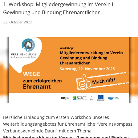
Online-Dienste und Formulare
1. Workshop: Mitgliedergewinnung im Verein I
Projekte
Gewinnung und Bindung Ehrenamtlicher
Rentenberatung
23. Oktober 2025
Regionale Zusammenarbeit
Schiedsperson
Resiliente Dörfer
Standesamt
Seniorenbeauftragte
Ver- und Entsorgung
VereinsKompass VG Daun
Kinder, Jugend und Freizeit
Tourismus und Kultur
Herzliche Einladung zum ersten Workshop unseres
Weiterbildungsangebotes für Ehrenamtliche "VereinsKompass
Verbandsgemeinde Daun" mit dem Thema:
Mitgliederentwicklung im Verein - Gewinnung und Bindung