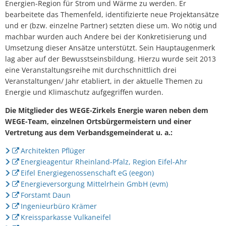
Online-Dienste und Formulare
Energien-Region für Strom und Wärme zu werden. Er
Projekte
bearbeitete das Themenfeld, identifizierte neue Projektansätze
und er (bzw. einzelne Partner) setzten diese um. Wo nötig und
Rentenberatung
machbar wurden auch Andere bei der Konkretisierung und
Regionale Zusammenarbeit
Umsetzung dieser Ansätze unterstützt. Sein Hauptaugenmerk
Schiedsperson
lag aber auf der Bewusstseinsbildung. Hierzu wurde seit 2013
Resiliente Dörfer
eine Veranstaltungsreihe mit durchschnittlich drei
Standesamt
Veranstaltungen/ Jahr etabliert, in der aktuelle Themen zu
Seniorenbeauftragte
Energie und Klimaschutz aufgegriffen wurden.
Ver- und Entsorgung
VereinsKompass VG Daun
Die Mitglieder des WEGE-Zirkels Energie waren neben dem
WEGE-Team, einzelnen Ortsbürgermeistern und einer
Kinder, Jugend und Freizeit
Vertretung aus dem Verbandsgemeinderat u. a.:
Tourismus und Kultur
Architekten Pflüger
Energieagentur Rheinland-Pfalz, Region Eifel-Ahr
Eifel Energiegenossenschaft eG (eegon)
Energieversorgung Mittelrhein GmbH (evm)
Forstamt Daun
Ingenieurbüro Krämer
Kreissparkasse Vulkaneifel