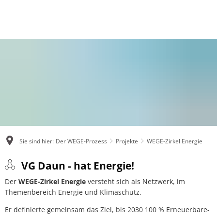
AKTUELLES
BÜRGERSERVICE
RATHAUS UND GEMEINDEN
POLITIK
DER WEGE-PROZESS
KARRIERE
Ausschreibungen
Bauen und Wohnen
Grußwort Bürgermeister
Bür
Aktuelles
Ausb
Fundbüro
Bürgerstiftung Gesunde Verbandsgemeinde Dau
Leistungen A - Z
Gr
Bürger für Bürger e. V.
Stel
Mitteilungsblatt
Einwohnermeldeamt
Mitarbeiter A - Z
Rat
Dauner Thesen
Stel
Öffentliche Bekanntmachungen
Feuerwehren
Organigramm
Sa
Die Vision
Über
Sie sind hier:
Der WEGE-Prozess
Projekte
WEGE-Zirkel Energie
Pressemeldungen
Gesundheitseinrichtungen
Statistiken
Wa
Downloads
WEGE-
VG Daun - hat Energie!
Klima und Umwelt
Unsere Ortsgemeinden
Wir
Der
WEGE-Zirkel Energie
versteht sich als Netzwerk, im
Zirkel
Erklärfilm
Themenbereich Energie und Klimaschutz.
Not- und Bereitschaftsdienste
Verbandsgemeinde Daun
Energie
Newsletter
Er definierte gemeinsam das Ziel, bis 2030 100 % Erneuerbare-