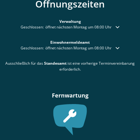
Öffnungszeiten
Verwaltung
Klicken, um weitere Öffnungs- oder Schließzeiten auszublenden
Geschlossen:
öffnet nächsten Montag um 08:00 Uhr
Einwohnermeldeamt
Klicken, um weitere Öffnungs- oder Schließzeiten auszublenden
Geschlossen:
öffnet nächsten Montag um 08:00 Uhr
Ausschließlich für das
Standesamt
ist eine vorherige Terminvereinbarung
erforderlich.
Fernwartung