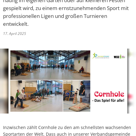
häufig im eigenen Garten oder auf kleineren Festen
Online-Dienste und Formulare
gespielt wird, zu einem ernstzunehmenden Sport mit
Projekte
professionellen Ligen und großen Turnieren
Rentenberatung
Regionale Zusammenarbeit
entwickelt.
Schiedsperson
17. April 2025
Resiliente Dörfer
Standesamt
Seniorenbeauftragte
Ver- und Entsorgung
VereinsKompass VG Daun
Kinder, Jugend und Freizeit
Tourismus und Kultur
Inzwischen zählt Cornhole zu den am schnellsten wachsenden
Sportarten der Welt. Dass auch in unserer Verbandsgemeinde