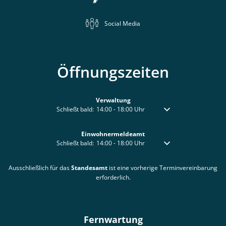
Social Media
Öffnungszeiten
Verwaltung
Klicken, um weitere Öffnungs- oder Schließzeiten auszublen
Schließt bald:
14:00
-
18:00
Uhr
Von 14:00 bis 18:00 Uhr
Einwohnermeldeamt
Klicken, um weitere Öffnungs- oder Schließzeiten auszublen
Schließt bald:
14:00
-
18:00
Uhr
Von 14:00 bis 18:00 Uhr
Ausschließlich für das
Standesamt
ist eine vorherige Terminvereinbarung
erforderlich.
Fernwartung