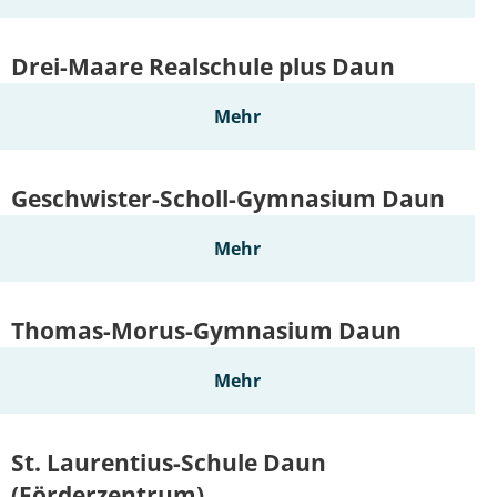
Online-Dienste und Formulare
Projekte
Rentenberatung
Drei-Maare Realschule plus Daun
Regionale Zusammenarbeit
Schiedsperson
Mehr
Resiliente Dörfer
Standesamt
Seniorenbeauftragte
Geschwister-Scholl-Gymnasium Daun
Ver- und Entsorgung
VereinsKompass VG Daun
Mehr
Kinder, Jugend und Freizeit
Tourismus und Kultur
Thomas-Morus-Gymnasium Daun
Mehr
St. Laurentius-Schule Daun
(Förderzentrum)