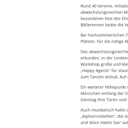
Rund 40 Vereine, Initiat
abwechslungsreichen Mi
besonderen Fest des Eh
Bällerennen lockte die 
Bei hochsommerlichen T
Plätzen. Für die nötige 
Das abwechslungsreiche
erkunden, in der Lindens
Workshop große und klein
„Happy Agents“ für stau
zum Tanzen einlud. Auf d
Ein weiterer Höhepunkt 
Menschen entlang der St
Sonntag ihre Türen und
Auch musikalisch hatte d
„Alphornrebellen“, die 
and Voice meets Sax“ au