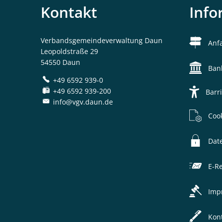
Kontakt
Info
Verbandsgemeindeverwaltung Daun
Anf
Leopoldstraße 29
54550 Daun
Ban
+49 6592 939-0
+49 6592 939-200
Barri
info@vgv.daun.de
Coo
Dat
E-R
Imp
Kon