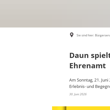
Not- und Bereitschaftsdienste
Ver
Online-Dienste und Formulare
Rentenberatung
Sie sind hier:
Bürgerserv
Schiedsperson
Daun spielt
Standesamt
Ehrenamt
Ver- und Entsorgung
Kinder, Jugend und Freizeit
Am Sonntag, 21. Juni
Erlebnis- und Begegn
Tourismus und Kultur
30. Juni 2026