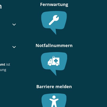
n
Fernwartung
oder Schließzeiten auszublenden
Notfallnummern
oder Schließzeiten auszublenden
amt
ist
rung
Barriere melden