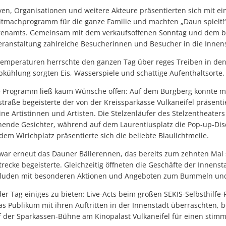
iven, Organisationen und weitere Akteure präsentierten sich mit e
tmachprogramm für die ganze Familie und machten „Daun spielt!
renamts. Gemeinsam mit dem verkaufsoffenen Sonntag und dem b
Veranstaltung zahlreiche Besucherinnen und Besucher in die Innen
emperaturen herrschte den ganzen Tag über reges Treiben in den
Abkühlung sorgten Eis, Wasserspiele und schattige Aufenthaltsorte.
 Programm ließ kaum Wünsche offen: Auf dem Burgberg konnte ma
traße begeisterte der von der Kreissparkasse Vulkaneifel präsent
e Artistinnen und Artisten. Die Stelzenläufer des Stelzentheaters 
nende Gesichter, während auf dem Laurentiusplatz die Pop-up-Dis
em Wirichplatz präsentierte sich die beliebte Blaulichtmeile.
war erneut das Dauner Bällerennen, das bereits zum zehnten Mal 
recke begeisterte. Gleichzeitig öffneten die Geschäfte der Innens
 luden mit besonderen Aktionen und Angeboten zum Bummeln und
er Tag einiges zu bieten: Live-Acts beim großen SEKIS-Selbsthilfe-F
das Publikum mit ihren Auftritten in der Innenstadt überraschten,
f der Sparkassen-Bühne am Kinopalast Vulkaneifel für einen stim