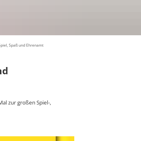
Zusammenarbeit
 Spiel, Spaß und Ehrenamt
örfer
nd
Vornamen
uftragte
pass VG Daun
al zur großen Spiel-,
g
tungen