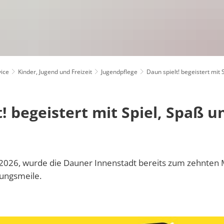
Klimaschutz
bandsgemeinde Daun
Newsletter
Kommunaler Klimapakt
Formulare
Projekte
Online-Dienste
Regionale 
ice
Kinder, Jugend und Freizeit
Jugendpflege
Daun spielt! begeistert mit
Resiliente D
! begeistert mit Spiel, Spaß u
Änderung des Geschlechtseintrags und der 
Seniorenbea
Eheschließungen
Wasserzählerstand online melden
VereinsKom
Sterbefälle
Störung Wasserentsorgung
Jugendpflege
 2026, wurde die Dauner Innenstadt bereits zum zehnten M
Störung Wasserversorgung
Kindertagesstätten
ungsmeile.
Kulturelles
Schulen
Tourismus
Gästebeitra
Turnhallen, Sportstätten und Freizeiteinrich