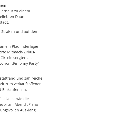
inem
“ erneut zu einem
eliebten Dauner
stadt.
 Straßen und auf den
n ein Pfadfinderlager
ierte Mitmach-Zirkus-
Circolo sorgten als
co von „Pimp my Party“
stattfand und zahlreiche
tadt zum verkaufsoffenen
 Einkaufen ein.
estival sowie die
 bevor am Abend „Piano
mungsvollen Ausklang