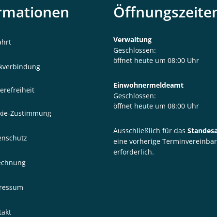
rmationen
Öffnungszeite
Verwaltung
ahrt
Klicken, um weitere Öffnungs- 
Geschlossen:
öffnet heute um 08:00 Uhr
kverbindung
Einwohnermeldeamt
erefreiheit
Klicken, um weitere Öffnungs- 
Geschlossen:
öffnet heute um 08:00 Uhr
kie-Zustimmung
Ausschließlich für das
Standes
enschutz
eine vorherige Terminvereinba
erforderlich.
echnung
ressum
takt