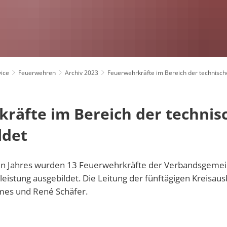
Klimaschutz
bandsgemeinde Daun
Newsletter
Kommunaler Klimapakt
Formulare
Projekte
Online-Dienste
Regionale 
ice
Feuerwehren
Archiv 2023
Feuerwehrkräfte im Bereich der technische
Resiliente D
räfte im Bereich der technisc
Änderung des Geschlechtseintrags und der 
Seniorenbea
Eheschließungen
ldet
Wasserzählerstand online melden
VereinsKom
Sterbefälle
Störung Wasserentsorgung
Jugendpflege
n Jahres wurden 13 Feuerwehrkräfte der Verbandsgemei
Störung Wasserversorgung
Kindertagesstätten
leistung ausgebildet. Die Leitung der fünftägigen Kreisaus
Kulturelles
es und René Schäfer.
Schulen
Tourismus
Gästebeitra
Turnhallen, Sportstätten und Freizeiteinrich