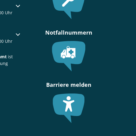
oder Schließzeiten auszublenden
00 Uhr
Notfallnummern
oder Schließzeiten auszublenden
00 Uhr
amt
ist
rung
Barriere melden