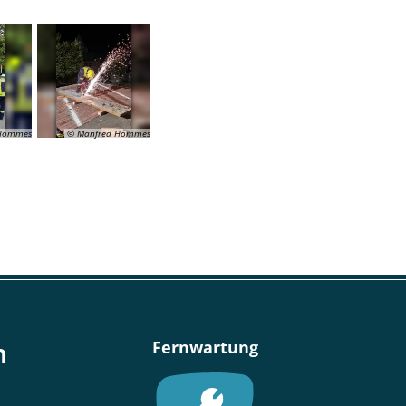
 Hommes
© Manfred Hommes
n
Fernwartung