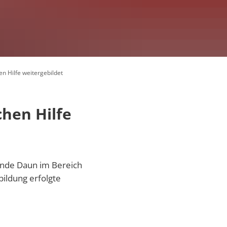
Zusammenarbeit
n Hilfe weitergebildet
örfer
hen Hilfe
Vornamen
uftragte
pass VG Daun
nde Daun im Bereich
bildung erfolgte
g
tungen