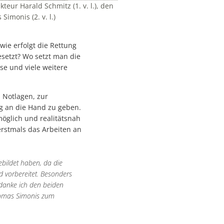
ur Harald Schmitz (1. v. l.), den
imonis (2. v. l.)
wie erfolgt die Rettung
setzt? Wo setzt man die
e und viele weitere
 Notlagen, zur
g an die Hand zu geben.
öglich und realitätsnah
erstmals das Arbeiten an
ebildet haben, da die
d vorbereitet. Besonders
 danke ich den beiden
Thomas Simonis zum