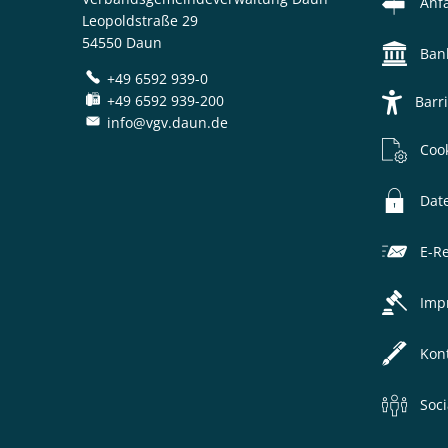
Anf
Leopoldstraße 29
54550 Daun
Ban
+49 6592 939-0
+49 6592 939-200
Barri
info@vgv.daun.de
Coo
Dat
E-R
Imp
Kon
Soc