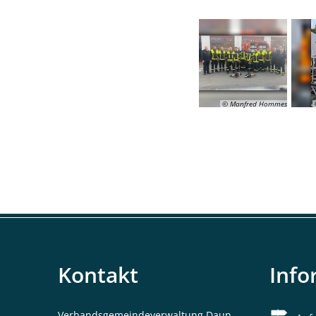
© Manfred Hommes
Kontakt
Info
Verbandsgemeindeverwaltung Daun