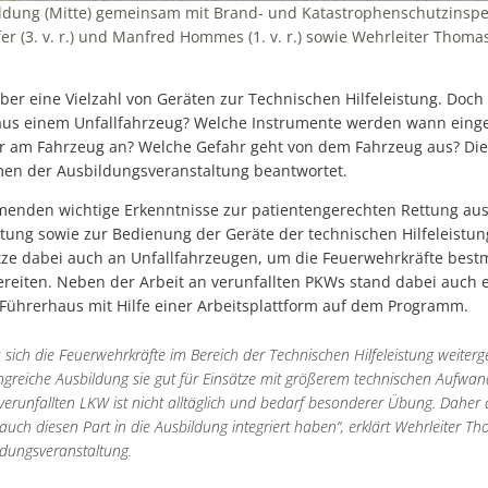
dung (Mitte) gemeinsam mit Brand- und Katastrophenschutzinspekte
 (3. v. r.) und Manfred Hommes (1. v. r.) sowie Wehrleiter Thomas S
r eine Vielzahl von Geräten zur Technischen Hilfeleistung. Doch 
 aus einem Unfallfahrzeug? Welche Instrumente werden wann einge
r am Fahrzeug an? Welche Gefahr geht von dem Fahrzeug aus? Dies
en der Ausbildungsveranstaltung beantwortet.
hmenden wichtige Erkenntnisse zur patientengerechten Rettung aus
ng sowie zur Bedienung der Geräte der technischen Hilfeleistun
ze dabei auch an Unfallfahrzeugen, um die Feuerwehrkräfte bestm
bereiten. Neben der Arbeit an verunfallten PKWs stand dabei auch 
Führerhaus mit Hilfe einer Arbeitsplattform auf dem Programm.
s sich die Feuerwehrkräfte im Bereich der Technischen Hilfeleistung weiterg
ngreiche Ausbildung sie gut für Einsätze mit größerem technischen Aufwan
verunfallten LKW ist nicht alltäglich und bedarf besonderer Übung. Daher
 auch diesen Part in die Ausbildung integriert haben“, erklärt Wehrleiter 
ldungsveranstaltung.