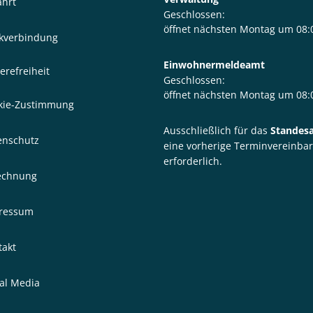
ahrt
Klicken, um weitere Öffnungs- 
Geschlossen:
öffnet nächsten Montag um 08:
kverbindung
Einwohnermeldeamt
erefreiheit
Klicken, um weitere Öffnungs- 
Geschlossen:
öffnet nächsten Montag um 08:
kie-Zustimmung
Ausschließlich für das
Standes
enschutz
eine vorherige Terminvereinba
erforderlich.
echnung
ressum
takt
ial Media