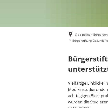
Not- und Bereitschaftsdienste
Ver
Online-Dienste und Formulare
Rentenberatung
Sie sind hier:
Bürgerserv
Bürgerstiftung Gesunde V
Schiedsperson
Standesamt
Bürgersti
Ver- und Entsorgung
unterstütz
Kinder, Jugend und Freizeit
Vielfältige Einblicke
Tourismus und Kultur
Medizinstudierenden D
achttägigen Blockpra
wurden die Studiere