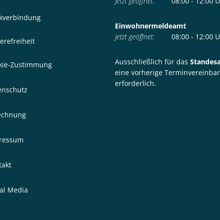
Klicken, um weitere Öffnungs- 
Jetzt geöffnet:
08:00
-
12:00
U
kverbindung
Einwohnermeldeamt
Klicken, um weitere Öffnungs- 
Jetzt geöffnet:
08:00
-
12:00
U
erefreiheit
Ausschließlich für das
Standes
kie-Zustimmung
eine vorherige Terminvereinba
erforderlich.
enschutz
echnung
ressum
takt
ial Media