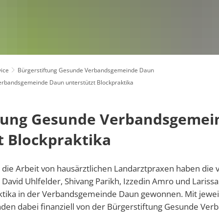
Klimaschutz
bandsgemeinde Daun
Newsletter
Kommunaler Klimapakt
Formulare
Projekte
Online-Dienste
Regionale 
ice
Bürgerstiftung Gesunde Verbandsgemeinde Daun
erbandsgemeinde Daun unterstützt Blockpraktika
Resiliente D
Änderung des Geschlechtseintrags und der 
Seniorenbea
ftung Gesunde Verbandsgemei
Eheschließungen
Wasserzählerstand online melden
VereinsKom
t Blockpraktika
Sterbefälle
Störung Wasserentsorgung
Jugendpflege
Störung Wasserversorgung
 in die Arbeit von hausärztlichen Landarztpraxen haben die v
Kindertagesstätten
Kulturelles
avid Uhlfelder, Shivang Parikh, Izzedin Amro und Larissa
Schulen
ktika in der Verbandsgemeinde Daun gewonnen. Mit jewei
Tourismus
Gästebeitra
Turnhallen, Sportstätten und Freizeiteinrich
nden dabei finanziell von der Bürgerstiftung Gesunde V