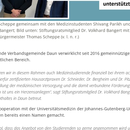
Scheppe gemeinsam mit den Medizinstudenten Shivang Parikh und
 Bangert; Bild unten: Stiftungsratsmitglied Dr. Volkhard Bangert m
rgermeister Thomas Scheppe (v. l. n. r.)
nde Verbandsgemeinde Daun verwirklicht seit 2016 gemeinnützige 
tlichen Bereich.
zen wir in diesem Rahmen auch Medizinstudierende finanziell bei ihrem ac
ierfür zertifizierten Hausarztpraxen Dr. Schnieder, Dr. Bergheim und Dr. Pi
ellung der medizinischen Versorgung und die damit verbundene Förderu
 ist uns ein Herzensanliegen“, sagt Stiftungsratsmitglied Dr. Volkhard Bang
thaltes in Daun betreut.
Kooperation mit der Universitätsmedizin der Johannes-Gutenberg-U
den bereits einen Namen gemacht.
ignal, dass das Angebot von den Studierenden so gerne angenommen wird un