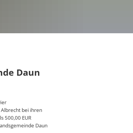
Zusammenarbeit
örfer
Vornamen
uftragte
nde Daun
pass VG Daun
ier
 Albrecht bei ihren
ls 500,00 EUR
g
tungen
erbandsgemeinde Daun