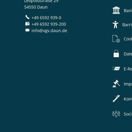
Leopoldstraße 29
54550 Daun
Ban
+49 6592 939-0
+49 6592 939-200
Barri
info@vgv.daun.de
Coo
Dat
E-R
Imp
Kon
Soc