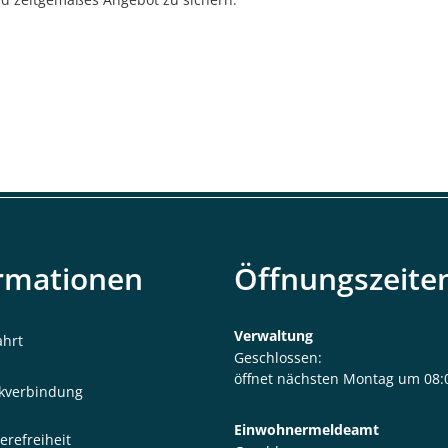
rmationen
Öffnungszeite
Verwaltung
ahrt
Klicken, um weitere Öffnungs- 
Geschlossen:
öffnet nächsten Montag um 08:
kverbindung
Einwohnermeldeamt
erefreiheit