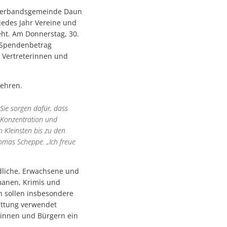
r Verbandsgemeinde Daun
jedes Jahr Vereine und
eht. Am Donnerstag, 30.
n Spendenbetrag
Vertreterinnen und
Mehren.
Sie sorgen dafür, dass
, Konzentration und
en Kleinsten bis zu den
omas Scheppe. „Ich freue
ndliche, Erwachsene und
manen, Krimis und
n sollen insbesondere
tattung verwendet
rinnen und Bürgern ein