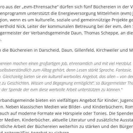
uro aus der „evm-Ehrensache“ dürfen sich fünf Büchereien in de
enprogramm unterstützt die Energieversorgung Mittelrhein (evm) 
gion, wenn es um kulturelle, soziale und gemeinnützige Projekte g
Berthold Nick, Leiter der kommunalen Betreuung bei der evm, de
ermeister der Verbandsgemeinde Daun, Thomas Scheppe, an die 
.
n die Büchereien in Darscheid, Daun, Gillenfeld, Kirchweiler und 
reien machen einen großartigen Job, ehrenamtlich und mit viel Herzblut. 
elbstverständlich zum Alltag gehört, denn Lesen stärkt Sprache, Fantasie
 Gleichzeitig bieten sie ein kulturell wertvolles Angebot, das allen – von d
 zu Geschichten, Wissen und Begegnung ermöglicht“, so Bürgermeister Th
 der Spende der evm diese wertvolle Arbeit unterstützen zu können.“
erbandsgemeinde bieten ein vielfältiges Angebot für Kinder, Juge
en. Neben klassischen Medien wie Bilder- und Kinderbüchern, Ro
auch auf moderne Formate wie Hörspiele oder Tonies. Die Spende
er Medien, Kinderbücher, aktuelle Literatur und zusätzliche Auss
liche Arbeit der Büchereien weiterhin zu stärken und den Bürge
d zeitgemäßes Angebot zu sichern.