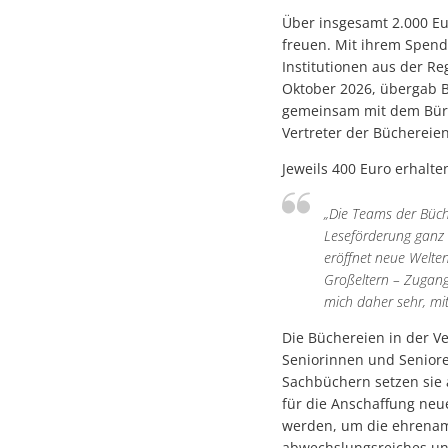
Über insgesamt 2.000 E
freuen. Mit ihrem Spend
Institutionen aus der Re
Oktober 2026, übergab 
gemeinsam mit dem Bürg
Vertreter der Büchereien
Jeweils 400 Euro erhalte
„Die Teams der Büche
Leseförderung ganz s
eröffnet neue Welten.
Großeltern – Zugang
mich daher sehr, mit
Die Büchereien in der V
Seniorinnen und Senior
Sachbüchern setzen sie 
für die Anschaffung neu
werden, um die ehrenamt
abwechslungsreiches un