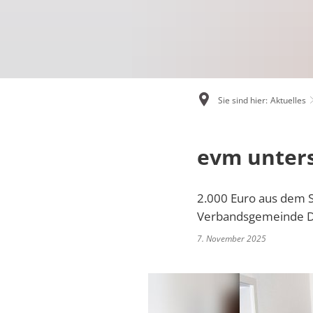
Not- und Bereitschaftsdienste
Ver
Online-Dienste und Formulare
Rentenberatung
Sie sind hier:
Aktuelles
Schiedsperson
evm unters
Standesamt
Ver- und Entsorgung
2.000 Euro aus dem 
Verbandsgemeinde 
Kinder, Jugend und Freizeit
7. November 2025
Tourismus und Kultur