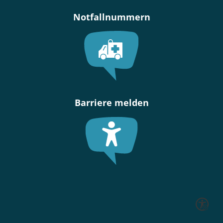
Notfallnummern
Barriere melden
Seite ein