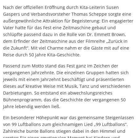
Nach der offiziellen Eröffnung durch Kita-Leiterin Susen
Gaspers und Verbandsvorsteher Thomas Scheppe sorgte eine
außergewöhnliche Attraktion für Begeisterung: Ein engagierter
Vater hatte für das Fest eine Zeitmaschine gebaut und
schlüpfte passend dazu in die Rolle von Dr. Emmett Brown,
dem Erfinder der Zeitmaschine aus der Filmreihe „Zurück in
die Zukunft“. Mit viel Charme nahm er die Gäste mit auf eine
Reise durch 50 Jahre Kita-Geschichte.
Passend zum Motto stand das Fest ganz im Zeichen der
vergangenen Jahrzehnte. Die einzelnen Gruppen hatten sich
jeweils mit einem Jahrzehnt beschäftigt und präsentierten
dieses auf kreative Weise mit Musik, Tanz und verschiedenen
Darbietungen. So entstand ein abwechslungsreiches
Bühnenprogramm, das die Geschichte der vergangenen 50
Jahre lebendig werden ließ.
Ein besonderer Höhepunkt war das gemeinsame Steigenlassen
von 99 Luftballons zum gleichnamigen Lied „99 Luftballons“.
Zahlreiche bunte Ballons stiegen dabei in den Himmel und
sorgten für einen emotionalen Moment bei Kindern und