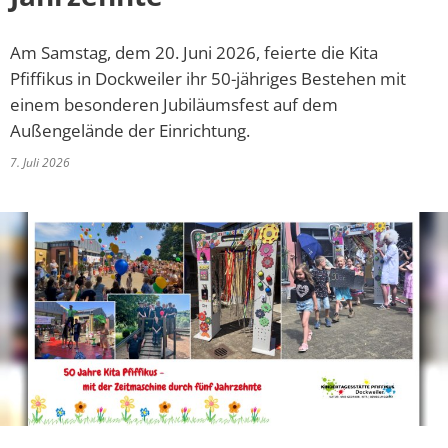
Online-Dienste und Formulare
Projekte
Am Samstag, dem 20. Juni 2026, feierte die Kita
Rentenberatung
Regionale Zusammenarbeit
Pfiffikus in Dockweiler ihr 50-jähriges Bestehen mit
Schiedsperson
einem besonderen Jubiläumsfest auf dem
Resiliente Dörfer
Außengelände der Einrichtung.
Standesamt
7. Juli 2026
Seniorenbeauftragte
Ver- und Entsorgung
VereinsKompass VG Daun
Kinder, Jugend und Freizeit
Tourismus und Kultur