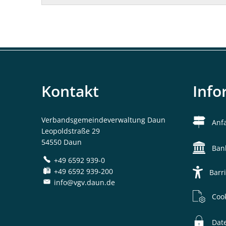
Not- und Bereitschaftsdienste
Ver
Online-Dienste und Formulare
Rentenberatung
Kontakt
Info
Schiedsperson
Standesamt
Verbandsgemeindeverwaltung Daun
Anf
Leopoldstraße 29
Ver- und Entsorgung
54550 Daun
Ban
Kinder, Jugend und Freizeit
+49 6592 939-0
+49 6592 939-200
Barri
info@vgv.daun.de
Tourismus und Kultur
Coo
Dat