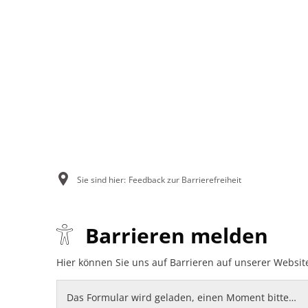
AKTUELLES
BÜRGERSERVICE
RAT
Ausschreibungen
Bauen und Wohnen
Gru
Fundbüro
Bürgerstiftung Gesunde Verb
Leis
Sie sind hier:
Feedback zur Barrierefreiheit
Mitteilungsblatt
Einwohnermeldeamt
Mita
Feedback
Barrieren melden
Öffentliche Bekanntmachungen
Feuerwehren
Org
zur
Pressemeldungen
Gesundheitseinrichtungen
Stat
Hier können Sie uns auf Barrieren auf unserer Websit
Barrierefreiheit
Klima und Umwelt
Uns
Das Formular wird geladen, einen Moment bitte…