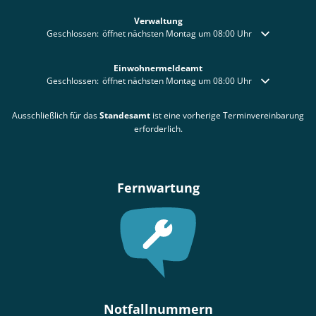
Verwaltung
Klicken, um weitere Öffnungs- oder Schließzeiten auszublenden
Geschlossen:
öffnet nächsten Montag um 08:00 Uhr
Einwohnermeldeamt
Klicken, um weitere Öffnungs- oder Schließzeiten auszublenden
Geschlossen:
öffnet nächsten Montag um 08:00 Uhr
Ausschließlich für das
Standesamt
ist eine vorherige Terminvereinbarung
erforderlich.
Fernwartung
Notfallnummern