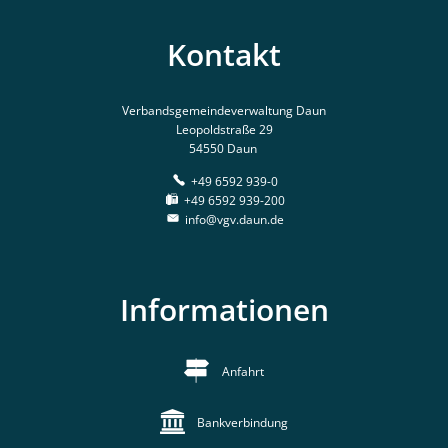
Online-Dienste und Formulare
Projekte
Kontakt
Rentenberatung
Regionale Zusammenarbeit
Schiedsperson
Verbandsgemeindeverwaltung Daun
Resiliente Dörfer
Leopoldstraße 29
Standesamt
54550 Daun
Seniorenbeauftragte
+49 6592 939-0
Ver- und Entsorgung
+49 6592 939-200
VereinsKompass VG Daun
info@vgv.daun.de
Kinder, Jugend und Freizeit
Tourismus und Kultur
Informationen
Anfahrt
Bankverbindung