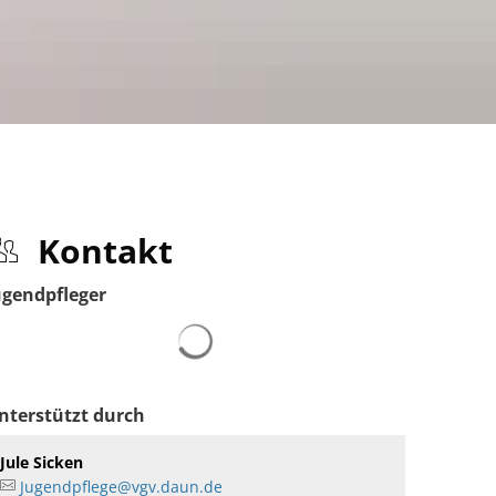
Zusammenarbeit
örfer
Vornamen
Kontakt
uftragte
ugendpfleger
pass VG Daun
Suchergebnisse werden geladen
nterstützt durch
g
Jule Sicken
tungen
Jugendpflege@vgv.daun.de