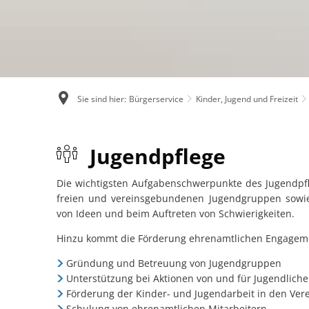
Not- und Bereitschaftsdienste
Ver
Online-Dienste und Formulare
Rentenberatung
Sie sind hier:
Bürgerservice
Kinder, Jugend und Freizeit
Schiedsperson
Jugendpflege
Standesamt
Die wichtigsten Aufgabenschwerpunkte des Jugendpfle
Ver- und Entsorgung
freien und vereinsgebundenen Jugendgruppen sowi
von Ideen und beim Auftreten von Schwierigkeiten.
Kinder, Jugend und Freizeit
Hinzu kommt die Förderung ehrenamtlichen Engageme
Tourismus und Kultur
Gründung und Betreuung von Jugendgruppen
Unterstützung bei Aktionen von und für Jugendliche
Förderung der Kinder- und Jugendarbeit in den Ver
Schulung von ehrenamtlichen Mitarbeitern